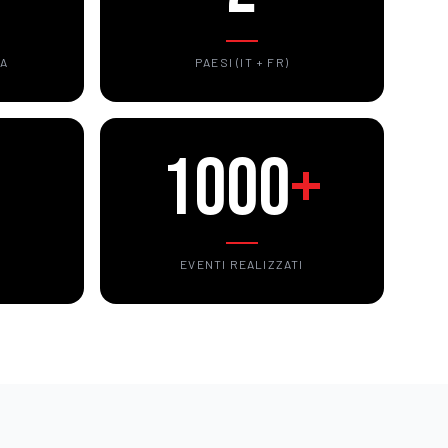
ZA
PAESI (IT + FR)
1000
+
G
EVENTI REALIZZATI