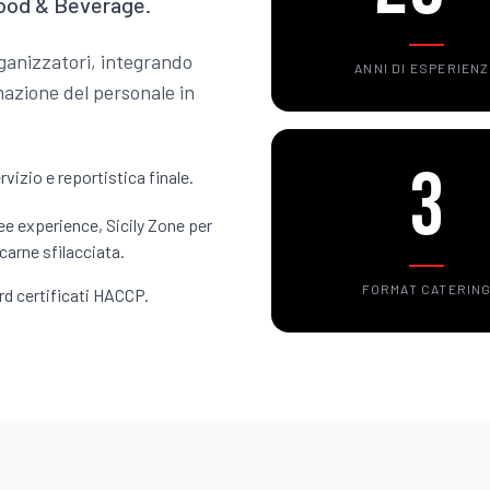
Food & Beverage.
ganizzatori, integrando
ANNI DI ESPERIEN
mazione del personale in
3
izio e reportistica finale.
fee experience, Sicily Zone per
 carne sfilacciata.
FORMAT CATERIN
rd certificati HACCP.